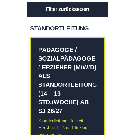
Filter zurücksetzen
STANDORTLEITUNG
PÄDAGOGE /
SOZIALPÄDAGOGE
/ ERZIEHER (M/W/D)
ALS
STANDORTLEITUNG
(14 – 16
STD./WOCHE) AB
SJ 26/27
Standortleitung, Teilzeit,
Hersbruck, Paul-Pfinzing-
Gymnasium