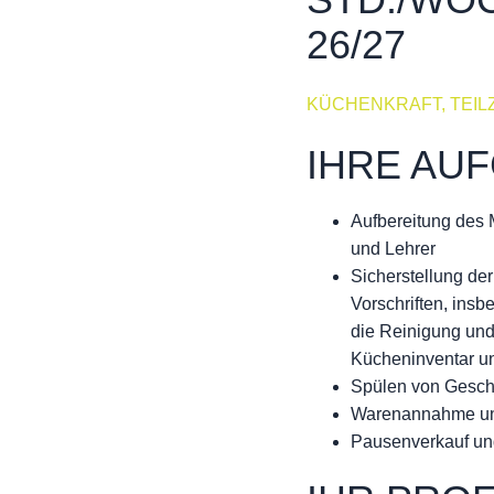
STD./WOC
26/27
KÜCHENKRAFT, TEILZ
IHRE AU
Aufbereitung des 
und Lehrer
Sicherstellung de
Vorschriften, insb
die Reinigung und
Kücheninventar u
Spülen von Gesch
Warenannahme un
Pausenverkauf un