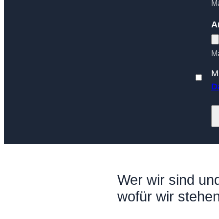
Ma
A
Ma
M
D
Wer wir sind un
wofür wir stehe