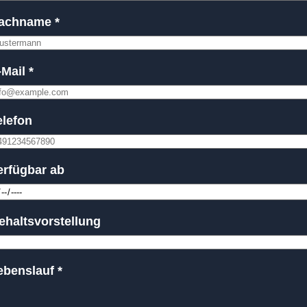
achname *
-Mail *
elefon
erfügbar ab
ehaltsvorstellung
ebenslauf *