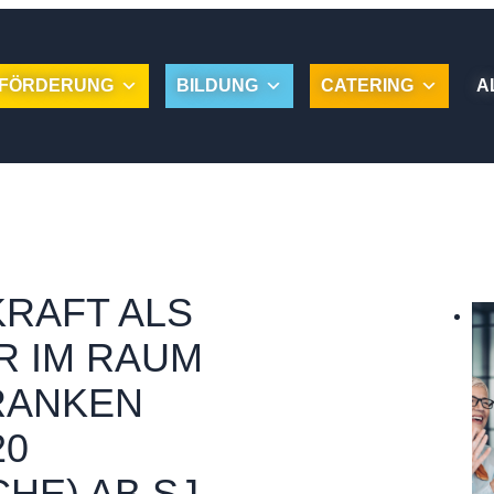
FÖRDERUNG
BILDUNG
CATERING
A
RAFT ALS
R IM RAUM
RANKEN
20