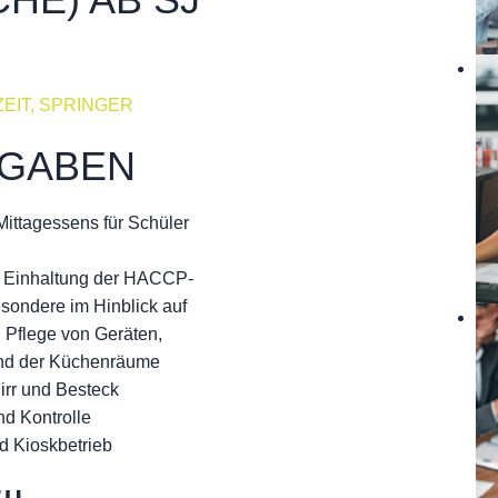
HE) AB SJ
EIT, SPRINGER
FGABEN
Mittagessens für Schüler
r Einhaltung der HACCP-
esondere im Hinblick auf
 Pflege von Geräten,
nd der Küchenräume
irr und Besteck
d Kontrolle
d Kioskbetrieb