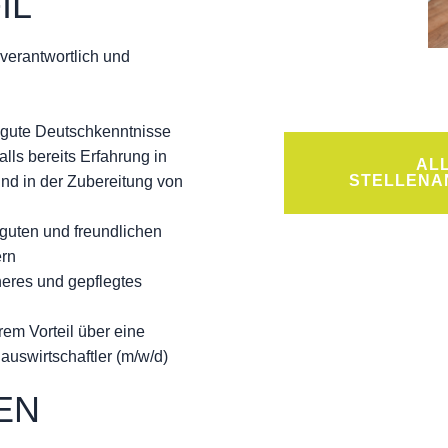
IL
nverantwortlich und
 gute Deutschkenntnisse
lls bereits Erfahrung in
AL
STELLENA
nd in der Zubereitung von
 guten und freundlichen
ern
heres und gepflegtes
rem Vorteil über eine
uswirtschaftler (m/w/d)
EN