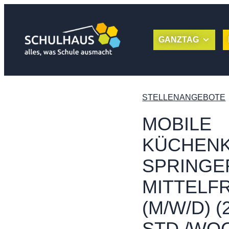
GANZTAG
STELLENANGEBOTE
MOBILE
KÜCHENK
SPRINGE
MITTELF
(M/W/D) (