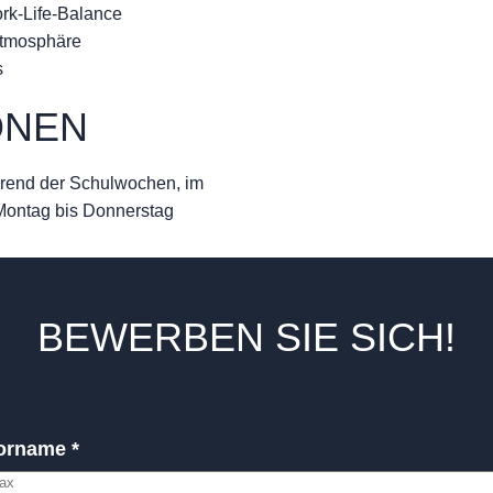
k-Life-Balance
atmosphäre
s
ONEN
end der Schulwochen, im
Montag bis Donnerstag
BEWERBEN SIE SICH!
orname *