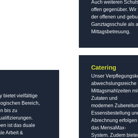
Auch weiteren Schul
offen gegenüber. Wir 
der offenen und geb
Ganztagsschule als a
Mittagsbetreuung.
Catering
Unser Verpflegungsko
abwechslungsreiche
Mittagsmahlzeiten mit
ietet vielfältige
Zutaten und
ogischen Bereich,
modernen Zubereitu
n bis zu
Essensbestellung un
alifizierungen.
Abrechnung erfolgen
en ist das duale
das MensaMax-
le Arbeit &
System. Zudem bieten