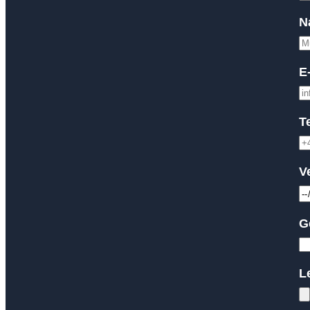
N
E
T
V
G
L