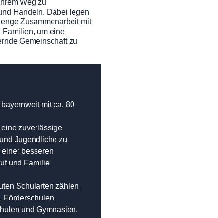
 ihrem Weg zu
und Handeln. Dabei legen
e enge Zusammenarbeit mit
d Familien, um eine
dernde Gemeinschaft zu
 bayernweit mit ca. 80
eine zuverlässige
 und Jugendliche zu
 einer besseren
ruf und Familie
uten Schularten zählen
, Förderschulen,
schulen und Gymnasien.