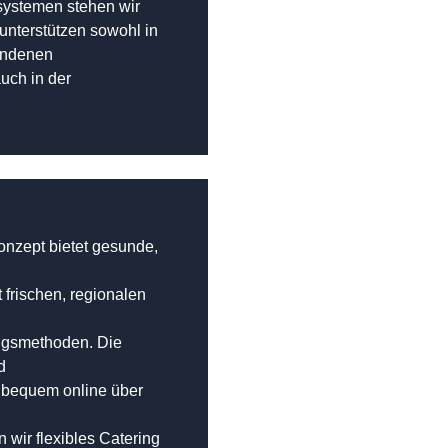
systemen stehen wir
unterstützen sowohl in
undenen
uch in der
nzept bietet gesunde,
 frischen, regionalen
ngsmethoden. Die
d
 bequem online über
 wir flexibles Catering