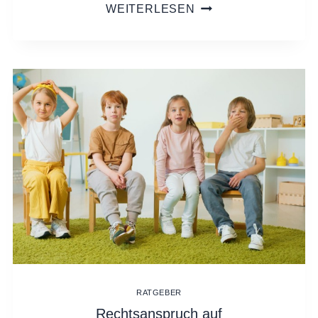
WAS
WEITERLESEN
EIN
GUTER
TRÄGER
FÜR
GANZTAGSANGEBO
LEISTEN
SOLLTE
RATGEBER
Rechtsanspruch auf