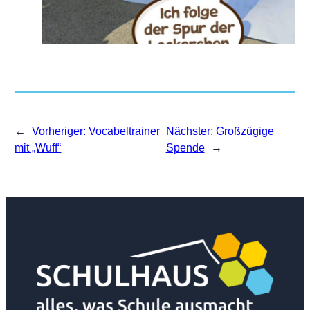
←
Vorheriger:
Vocabeltrainer
Nächster:
Großzügige
mit „Wuff“
Spende
→